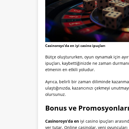
Casinoroys’da en iyi casino ipuçları
Bütçe oluştururken, oyun oynamak için ayırdı
ipuçları, kaybettiğinizde ne zaman durmanız
etmenin en etkili yoludur.
Ayrıca, belirli bir zaman diliminde kazanm
ulaştığınızda, kazancınızı çekmeyi unutmay
olursunuz.
Bonus ve Promosyonları 
Casinoroys’da en
iyi casino ipuçları arası
yer tutar. Online casinolar, yeni oyuncular