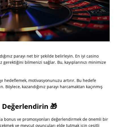
ğınız parayı net bir şekilde belirleyin. En iyi casino
 gerektiğini bilmenizi sağlar. Bu, kayıplarınızı minimize
ayı hedeflemek, motivasyonunuzu artırır. Bu hedefe
ın. Böylece, kazandığınız parayı harcamaktan kaçınmış
Değerlendirin 🎁
nda bonus ve promosyonları değerlendirmek de önemli bir
ı çekmek ve mevcut oyuncuları elde tutmak için çeşitli