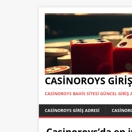
CASINOROYS GIRIŞ
CASINOROYS BAHIS SITESI GÜNCEL GIRIŞ 
CASINOROYS GIRIŞ ADRESI
CASINOR
Casinoroys’da en i