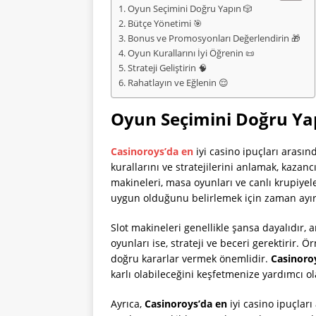
Oyun Seçimini Doğru Yapın 🎲
Bütçe Yönetimi 🎯
Bonus ve Promosyonları Değerlendirin 🎁
Oyun Kurallarını İyi Öğrenin 📜
Strateji Geliştirin 🧠
Rahatlayın ve Eğlenin 😌
Oyun Seçimini Doğru Ya
Casinoroys’da en
iyi casino ipuçları arası
kurallarını ve stratejilerini anlamak, kazancı
makineleri, masa oyunları ve canlı krupiyel
uygun olduğunu belirlemek için zaman ayır
Slot makineleri genellikle şansa dayalıdır,
oyunları ise, strateji ve beceri gerektirir. 
doğru kararlar vermek önemlidir.
Casinoro
karlı olabileceğini keşfetmenize yardımcı ol
Ayrıca,
Casinoroys’da en
iyi casino ipuçlar