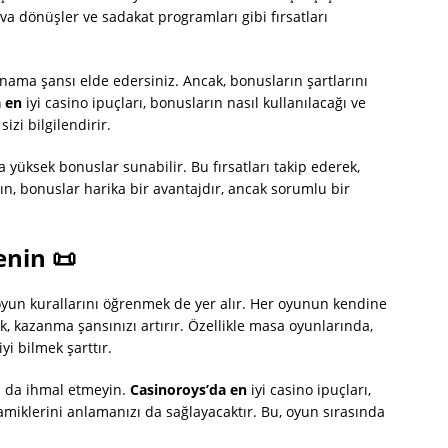
a dönüşler ve sadakat programları gibi fırsatları
nama şansı elde edersiniz. Ancak, bonusların şartlarını
a en
iyi casino ipuçları, bonusların nasıl kullanılacağı ve
zi bilgilendirir.
a yüksek bonuslar sunabilir. Bu fırsatları takip ederek,
ın, bonuslar harika bir avantajdır, ancak sorumlu bir
enin 📜
 oyun kurallarını öğrenmek de yer alır. Her oyunun kendine
k, kazanma şansınızı artırır. Özellikle masa oyunlarında,
iyi bilmek şarttır.
ı da ihmal etmeyin.
Casinoroys’da en
iyi casino ipuçları,
miklerini anlamanızı da sağlayacaktır. Bu, oyun sırasında