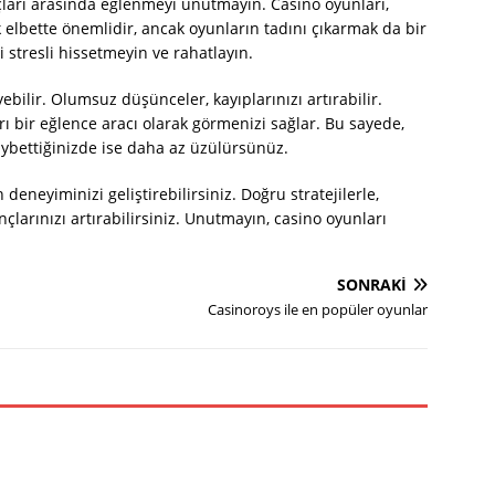
çları arasında eğlenmeyi unutmayın. Casino oyunları,
k elbette önemlidir, ancak oyunların tadını çıkarmak da bir
 stresli hissetmeyin ve rahatlayın.
ebilir. Olumsuz düşünceler, kayıplarınızı artırabilir.
arı bir eğlence aracı olarak görmenizi sağlar. Bu sayede,
aybettiğinizde ise daha az üzülürsünüz.
n deneyiminizi geliştirebilirsiniz. Doğru stratejilerle,
çlarınızı artırabilirsiniz. Unutmayın, casino oyunları
SONRAKI
Casinoroys ile en popüler oyunlar