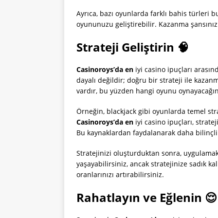
Ayrıca, bazı oyunlarda farklı bahis türleri 
oyununuzu geliştirebilir. Kazanma şansınızı
Strateji Geliştirin 🧠
Casinoroys’da en
iyi casino ipuçları arasın
dayalı değildir; doğru bir strateji ile kazanma
vardır, bu yüzden hangi oyunu oynayacağınız
Örneğin, blackjack gibi oyunlarda temel stra
Casinoroys’da en
iyi casino ipuçları, strate
Bu kaynaklardan faydalanarak daha bilinçli k
Stratejinizi oluşturduktan sonra, uygulamak 
yaşayabilirsiniz, ancak stratejinize sadık k
oranlarınızı artırabilirsiniz.
Rahatlayın ve Eğlenin 😌